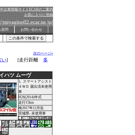
中古車情報サイトECARのご案内
お気に入りに登録
://miyagino02.ecar.ne.jp/
る質問
お問い合わせ
次のページ»
古い
] [走行距離
多
イハツ ムーヴ
Ｌ スマートアシスト
４ＷＤ 届出済未使用
車
H26(2014)年式
走行15km
検2017年12月迄
宮城県- 未使用車
円