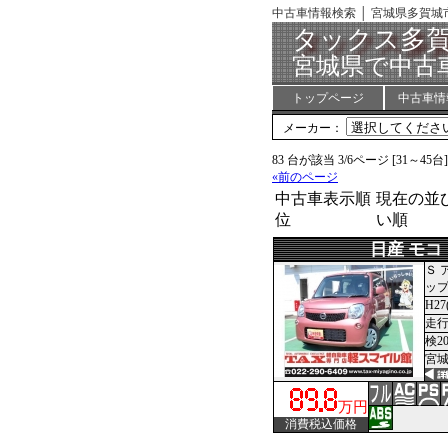
中古車情報検索 │ 宮城県多賀城
タックス多
宮城県で中古
トップページ
中古車情
メーカー：
83 台が該当 3/6ページ [31～45
«前のページ
中古車表示順
現在の並び
位
い順
日産 モコ
Ｓ 
ップ
H27
走行
検2
宮城
万円
消費税込価格