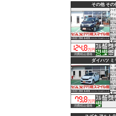
その他 その
ハイ
バッ
届
H26
走行
検2
宮城
万円
消費税込価格
ダイハツ ミ
Ｌ 
出
H27
走行
検2
宮城
万円
消費税込価格