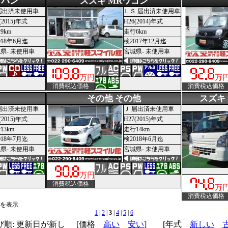
ラパン
スズキ MRワゴン
届出済未使用車
ＬＳ 届出済未使用車
(2015)年式
H26(2014)年式
9km
走行6km
018年6月迄
検2017年12月迄
県- 未使用車
宮城県- 未使用車
万円
万
消費税込価格
消費税込価格
その他 その他
スズキ
届出済未使用車
Ｊ 届出済未使用車
(2015)年式
H27(2015)年式
13km
走行14km
018年7月迄
検2018年6月迄
県- 未使用車
宮城県- 未使用車
万円
消費税込価格
万
消費税込価格
台]を表示
1
|
2
|
3
|
4
|
5
|
6
順: 更新日が新し
[価格
高い
安い
] [年式
新しい