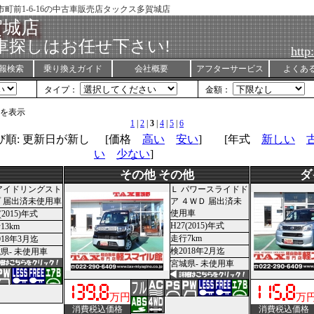
市町前1-6-16の中古車販売店タックス多賀城店
賀城店
車探しはお任せ下さい!
http
報検索
乗り換えガイド
会社概要
アフターサービス
よくあ
タイプ：
金額：
台]を表示
1
|
2
|
3
|
4
|
5
|
6
順: 更新日が新し
[価格
高い
安い
] [年式
新しい
い
少ない
]
その他 その他
ダ
アイドリングスト
Ｌ パワースライドド
 届出済未使用車
ア ４ＷＤ 届出済未
使用車
(2015)年式
H27(2015)年式
13km
走行7km
018年3月迄
検2018年2月迄
県- 未使用車
宮城県- 未使用車
万円
万
消費税込価格
消費税込価格