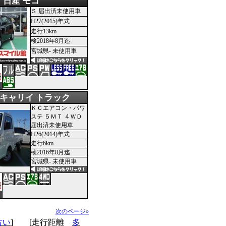
日産 モコ
Ｓ 届出済未使用車
H27(2015)年式
走行13km
検2018年8月迄
宮城県- 未使用車
円
 キャリイ トラック
ＫＣエアコン・パワ
ステ ５ＭＴ ４ＷＤ
届出済未使用車
H26(2014)年式
走行6km
検2016年8月迄
宮城県- 未使用車
円
次のページ»
古い
] [走行距離
多