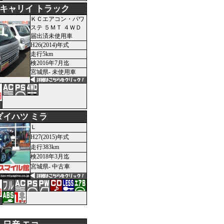
 キャリイ トラック
ＫＣエアコン・パワ
ステ ５ＭＴ ４ＷＤ
届出済未使用車
H26(2014)年式
走行5km
検2016年7月迄
宮城県- 未使用車
円
ダイハツ ミラ
Ｌ
H27(2015)年式
走行383km
検2018年3月迄
宮城県- 中古車
円