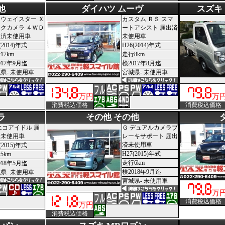
他
ダイハツ ムーヴ
スズキ
ウェイスター Ｘ
カスタム ＲＳ スマ
クカメラ ４ＷＤ
ートアシスト 届出済
出済未使用車
未使用車
(2014)年式
H26(2014)年式
17km
走行8km
017年9月迄
検2017年8月迄
県- 未使用車
宮城県- 未使用車
万円
万
消費税込価格
消費税込価格
ラ
その他 その他
エコアイドル 届
Ｇ デュアルカメラブ
済未使用車
レーキサポート 届出
済未使用車
(2015)年式
H27(2015)年式
5km
走行6km
018年5月迄
検2018年9月迄
県- 未使用車
宮城県- 未使用車
万
消費税込価格
万円
消費税込価格