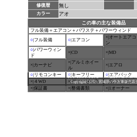
修復暦
無し
カラー
アオ
この車の主な装備品
フル装備＝エアコン＋パワステ＋パワーウィンド
×|オートエアコ
○
|フル装備
○
|エアコン
ン
○
|パワーウィン
×|CD
×|MD
ド
×|アルミホイー
×|カーナビ
×|エアロ
ル
○
|リモコンキー
○
|キーフリー
○
|エアバック
買って,乗って,安心ＴＡＸ誠実中古車/
×|４WD
×|ディーゼル車
×|左ハンドル
Copyright(C)2026 宮城県の中古車販売店タック
×|保証書
×|整備書類
×|1オーナー