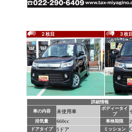
２枚目
３枚
詳細情報
ボディータイ
車の内容
未使用車
プ
660cc
排気量
車検期限
ドアタイプ
5ドア
ミッション