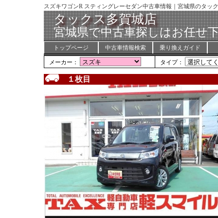
スズキワゴンR スティングレーセダン中古車情報｜宮城県のタッ
タックス多賀城店
宮城県で中古車探しはお任せ下
トップページ
中古車情報検索
乗り換えガイド
メーカー：
タイプ：
１枚目